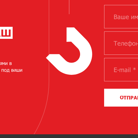
АШ
ами в
 под ваши
ОТПРА