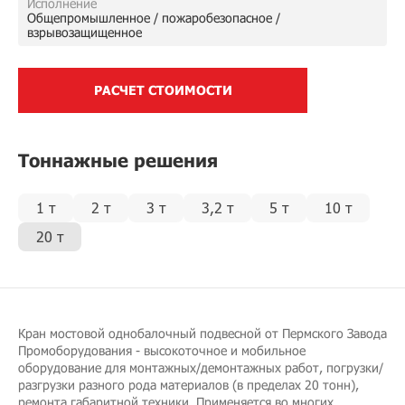
Исполнение
Общепромышленное / пожаробезопасное /
взрывозащищенное
РАСЧЕТ СТОИМОСТИ
Тоннажные решения
1 т
2 т
3 т
3,2 т
5 т
10 т
20 т
Кран мостовой однобалочный подвесной от Пермского Завода
Промоборудования - высокоточное и мобильное
оборудование для монтажных/демонтажных работ, погрузки/
разгрузки разного рода материалов (в пределах 20 тонн),
ремонта габаритной техники. Применяется во многих