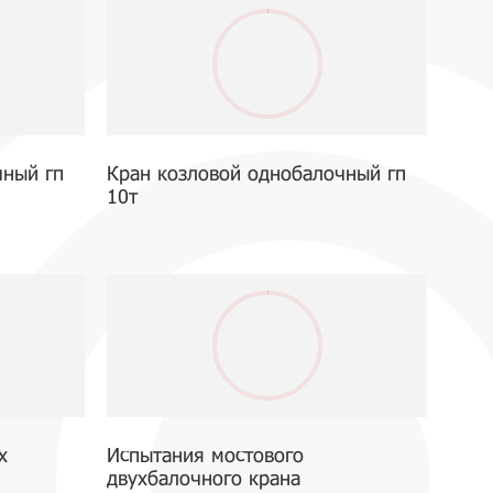
чный гп
Кран козловой однобалочный гп
10т
х
Испытания мостового
двухбалочного крана