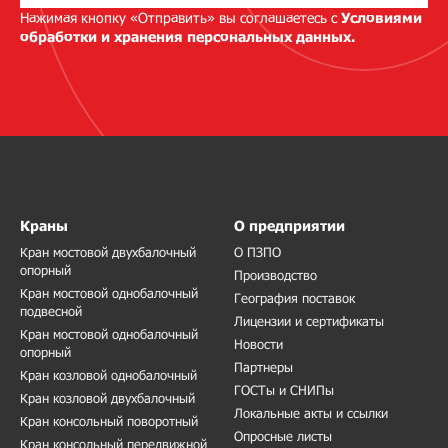
Нажимая кнопку «Отправить» вы соглашаетесь с
Условиями
обработки и хранения персональных данных.
Краны
О предприятии
Кран мостовой двухбалочный
О ПЗПО
опорный
Производство
Кран мостовой однобалочный
География поставок
подвесной
Лицензии и сертификаты
Кран мостовой однобалочный
Новости
опорный
Партнеры
Кран козловой однобалочный
ГОСТы и СНИПы
Кран козловой двухбалочный
Локальные акты и ссылки
Кран консольный поворотный
Опросные листы
Кран консольный передвижной